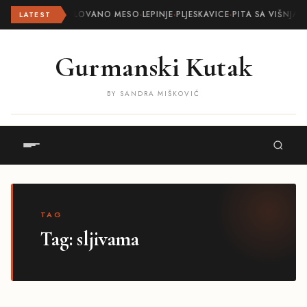
ROLOVANO MESO
·
LEPINJE
·
PLJESKAVICE
·
PITA SA VIŠNJAM
LATEST
Gurmanski Kutak
BY SANDRA MIŠKOVIĆ
TAG
Tag:
sljivama