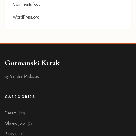
Comments feed
WordPress.org
Gurmanski Kutak
by Sandra Mišković
CATEGORIES
Desert
(33)
Glavno jelo
(26)
Pecivo
(12)