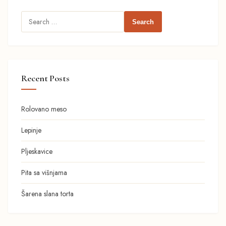
Search
for:
Recent Posts
Rolovano meso
Lepinje
Pljeskavice
Pita sa višnjama
Šarena slana torta