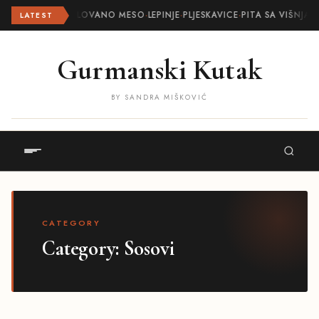
ROLOVANO MESO
·
LEPINJE
·
PLJESKAVICE
·
PITA SA VIŠNJAM
LATEST
Gurmanski Kutak
BY SANDRA MIŠKOVIĆ
CATEGORY
Category:
Sosovi