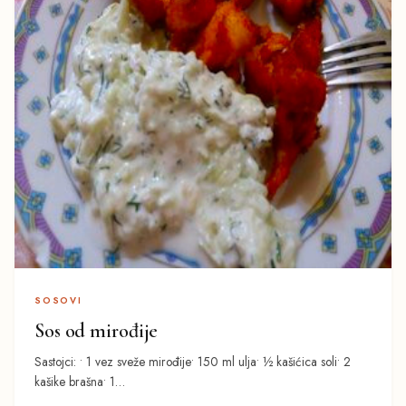
SOSOVI
Sos od mirođije
Sastojci: • 1 vez sveže mirođije• 150 ml ulja• ½ kašićica soli• 2
kašike brašna• 1…