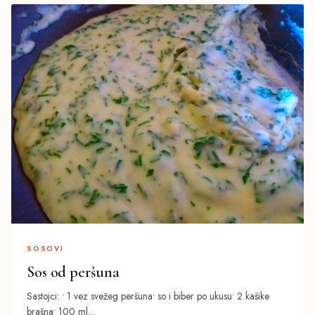
SOSOVI
Sos od peršuna
Sastojci: • 1 vez svežeg peršuna• so i biber po ukusu• 2 kašike
brašna• 100 ml…