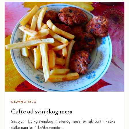
GLAVNO JELO
Ćufte od svinjskog mesa
Sastojci: • 1,5 kg svinjskog mlevenog mesa (svinsjki but)• 1 kašika
slatke paprike• 1 kašika vegete•…