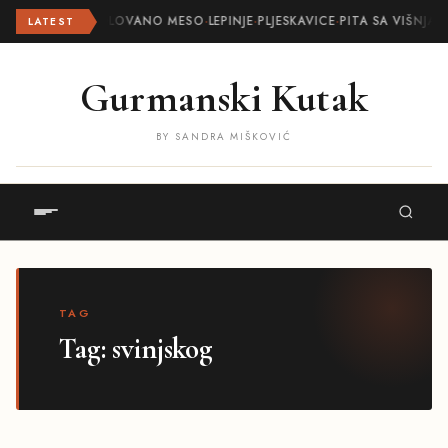
ROLOVANO MESO
·
LEPINJE
·
PLJESKAVICE
·
PITA SA VIŠNJAM
LATEST
Gurmanski Kutak
BY SANDRA MIŠKOVIĆ
TAG
Tag:
svinjskog