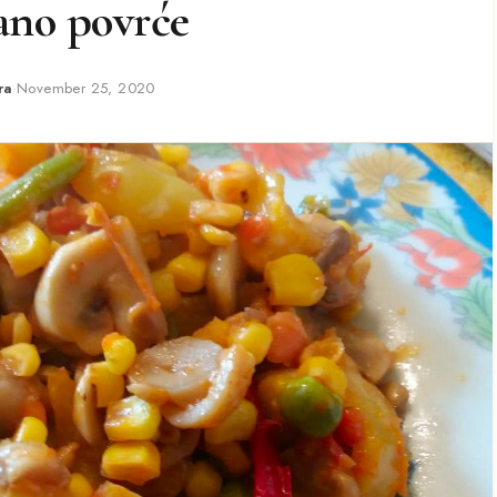
ano povrće
ra
·
November 25, 2020