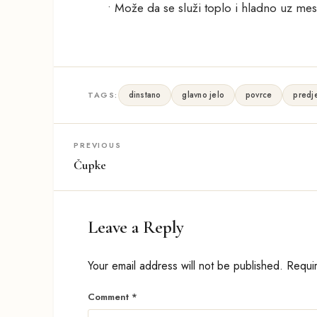
• Može da se služi toplo i hladno uz mes
dinstano
glavno jelo
povrce
predj
TAGS:
PREVIOUS
Čupke
Leave a Reply
Your email address will not be published.
Requi
Comment
*