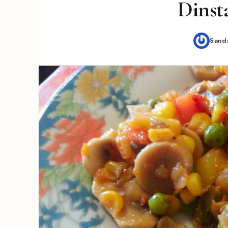
Dinst
Sand