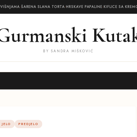
VIŠNJAMA
·
ŠARENA SLANA TORTA
·
HRSKAVE PAPALINE
·
KIFLICE SA KREM
Gurmanski Kuta
BY SANDRA MIŠKOVIĆ
 JELO
PREDJELO