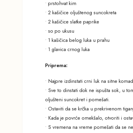
• prstohvat kim
• 2 kašičice oljuštenog suncokreta
• 2 kašičice slatke paprike
• so po ukusu
• 1 kašičica belog luka u prahu
• 1 glavica crnog luka
Priprema:
• Najpre izdinstati crni luk na sitne kom
• Sve to dinstati dok ne ispušta sok, u to
oljušteni suncokret i pomešati.
• Ostaviti da se krčka u prekrivenom tig
• Kada je povrće omekšalo, otvoriti i ostav
• S vremena na vreme pomešati da se ne