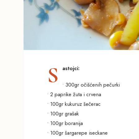
S
astojci:
• 300gr očišćenih pečurki
• 2 paprike žuta i crvena
• 100gr kukuruz šečerac
• 100gr grašak
• 100gr boranija
• 100gr šargarepe iseckane