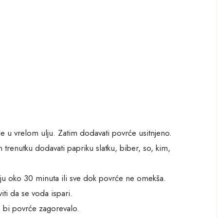
ade u vrelom ulju. Zatim dodavati povrće usitnjeno.
m trenutku dodavati papriku slatku, biber, so, kim,
anju oko 30 minuta ili sve dok povrće ne omekša.
iti da se voda ispari.
 bi povrće zagorevalo.