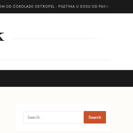
OM OD ČOKOLADE
·
OSTROPEL - PILETINA U SOSU OD PARADAJZA SA BEL
k
Search
for: