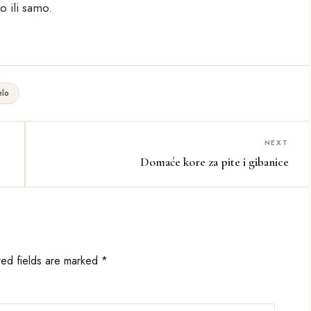
o ili samo.
elo
NEXT
Domaće kore za pite i gibanice
red fields are marked
*